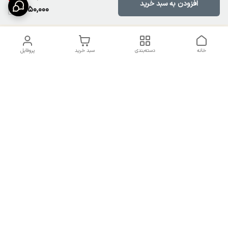
افزودن به سبد خرید
1,650,000
خانه
دسته‌بندی
سبد خرید
پروفایل
دسترسی سریع
تماس با ما
سیاست حریم خصوصی
درباره ما
شکایات
راهنمای سایزبندی بالا تنه و
قوانین و مقررات
پایین تنه