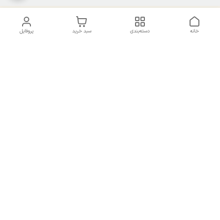
خانه
دسته‌بندی
سبد خرید
پروفایل
دسترسی سریع
تماس با ما
سیاست حریم خصوصی
درباره ما
شکایات
راهنمای سایزبندی بالا تنه و
قوانین و مقررات
پایین تنه
شماره تماس
02191092816 - 09385016160