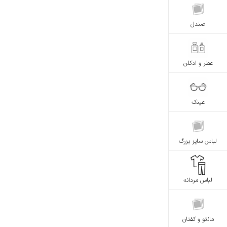
صندل
عطر و ادکلن
عینک
لباس سایز بزرگ
لباس مردانه
مانتو و کفتان