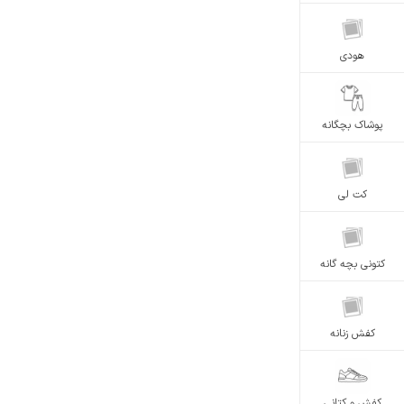
هودی
پوشاک بچگانه
کت لی
کتونی بچه گانه
کفش زنانه
کفش و کتانی