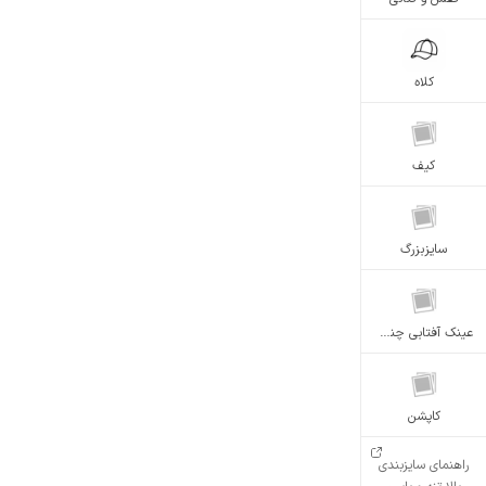
کلاه
کیف
سایزبزرگ
عینک آفتابی چندضلعی رنگ عسلی
کاپشن
راهنمای سایزبندی