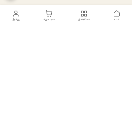
خانه
دسته‌بندی
سبد خرید
پروفایل
دسترسی سریع
تماس با ما
سیاست حریم خصوصی
درباره ما
شکایات
راهنمای سایزبندی بالا تنه و
قوانین و مقررات
پایین تنه
شماره تماس
02191092816 - 09385016160