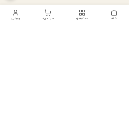
خانه
دسته‌بندی
سبد خرید
پروفایل
دسترسی سریع
تماس با ما
سیاست حریم خصوصی
درباره ما
شکایات
راهنمای سایزبندی بالا تنه و
قوانین و مقررات
پایین تنه
شماره تماس
02191092816 - 09385016160