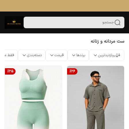
جستجو
ست مردانه و زنانه
پربازدیدترین
برندها
قیمت
دسته‌بندی
فقط محص
%
25
%
26