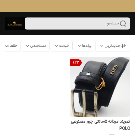
جستجو
جدیدترین
برندها
قیمت
دسته‌بندی
فقط محصو
%
23
کمربند مردانه 5سانتی چرم مصنوعی
POLO