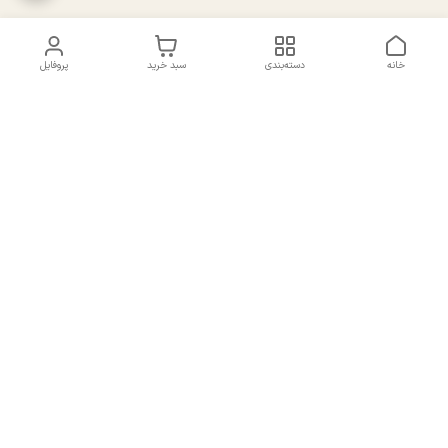
خانه
دسته‌بندی
سبد خرید
پروفایل
دسترسی سریع
تماس با ما
سیاست حریم خصوصی
درباره ما
شکایات
راهنمای سایزبندی بالا تنه و
قوانین و مقررات
پایین تنه
شماره تماس
02191092816 - 09385016160