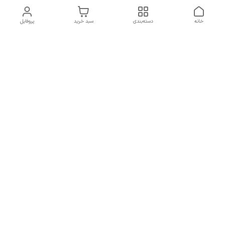
خانه
دسته‌بندی
سبد خرید
پروفایل
دسترسی سریع
تماس با ما
سیاست حریم خصوصی
درباره ما
شکایات
راهنمای سایزبندی بالا تنه و
قوانین و مقررات
پایین تنه
شماره تماس
02191092816 - 09385016160
آدرس ایمیل
ayja675@gmail.com