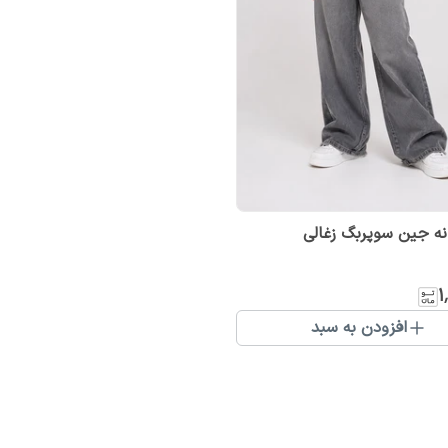
انه جین سوپربگ زغالی
۱
افزودن به سبد