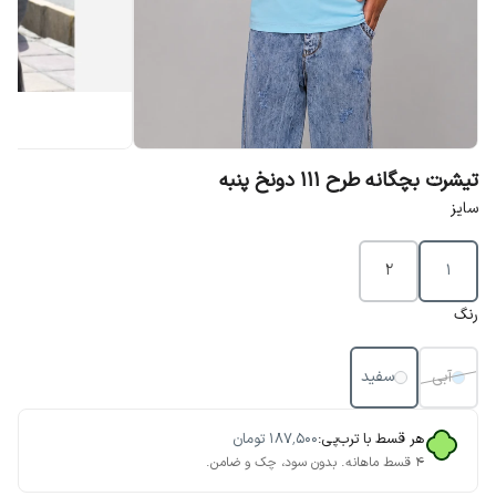
تیشرت بچگانه طرح 111 دونخ پنبه
سایز
2
1
رنگ
آبی
سفید
هر قسط با ترب‌پی:
۱۸۷٬۵۰۰
تومان
۴ قسط ماهانه. بدون سود، چک و ضامن.