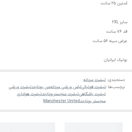
آستین 25 سانت
سایز 2XL
قد 76 سانت
عرض سینه 56 سانت
بوتیک ایرانیان
دسته‌بندی
:
تیشرت مردانه
برچسب‌ها :
تیشرت فوتبالی
لباس ورزشی مردانه
من یونایتد
تیشرت ورزشی
تیشرت باشگاهی
تیشرت منچستریونایتد
تیشرت هواداری
منچستر یونایتد
Manchester United