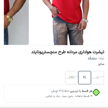
تیشرت هواداری مردانه طرح منچستریونایتد
برند:
متفرقه
سایز
2XL
XL
L
هر قسط با ترب‌پی:
۲۱۷٬۵۰۰
تومان
۴ قسط ماهانه. بدون سود، چک و ضامن.