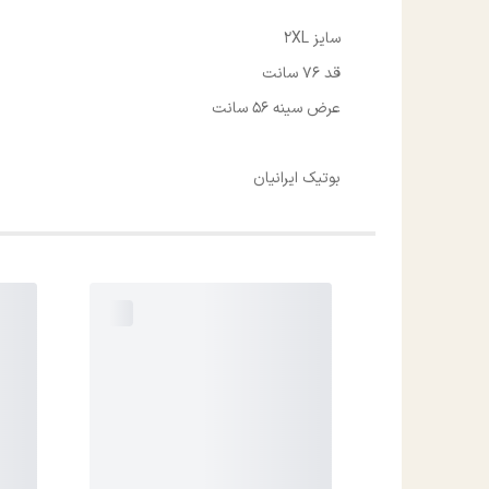
سایز 2XL
قد 76 سانت
عرض سینه 56 سانت
بوتیک ایرانیان