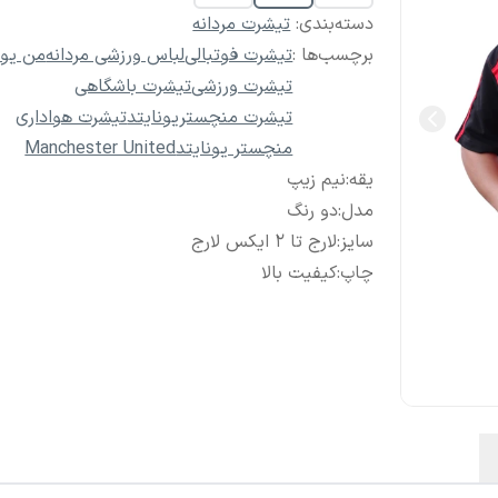
دسته‌بندی
:
تیشرت مردانه
برچسب‌ها :
تیشرت فوتبالی
لباس ورزشی مردانه
من یون
تیشرت ورزشی
تیشرت باشگاهی
تیشرت منچستریونایتد
تیشرت هواداری
منچستر یونایتد
Manchester United
یقه
:
نیم زیپ
مدل
:
دو رنگ
سایز
:
لارج تا 2 ایکس لارج
چاپ
:
کیفیت بالا