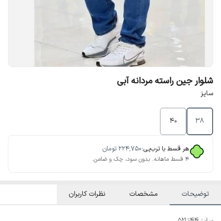
شلوار جین راسته مردانه آبی
سایز
40
38
هر قسط با ترب‌پی:
۲۲۴٬۷۵۰
تومان
۴ قسط ماهانه. بدون سود، چک و ضامن.
توضیحات
مشخصات
نظرات کاربران
سایز 44تا52