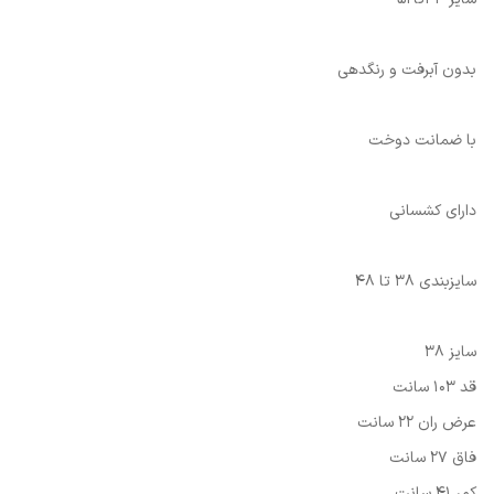
بدون آبرفت و رنگدهی
با ضمانت دوخت
دارای کشسانی
سایزبندی 38 تا 48
سایز 38
قد 103 سانت
عرض ران 22 سانت
فاق 27 سانت
کمر 41 سانت