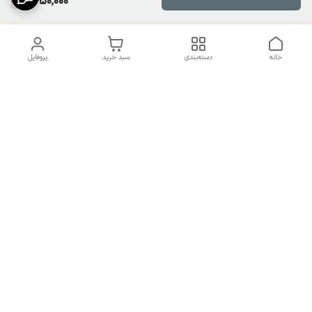
1,450,000
خانه
دسته‌بندی
سبد خرید
پروفایل
دسترسی سریع
تماس با ما
سیاست حریم خصوصی
درباره ما
شکایات
راهنمای سایزبندی بالا تنه و
قوانین و مقررات
پایین تنه
شماره تماس
02191092816 - 09385016160