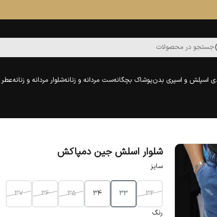
جستجو در محصولات
ی اسپلش و اسپری بدن
پوشاک بچگانه
ست مردانه و زنانه
شلوار مردانه و زنانه
عطر و
شلوار اسلش جین دمپاکش
سایز
37
36
35
34
33
32
رنگ