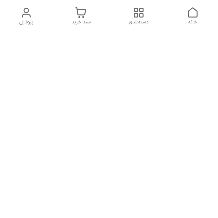
خانه
دسته‌بندی
سبد خرید
پروفایل
دسترسی سریع
تماس با ما
سیاست حریم خصوصی
درباره ما
شکایات
راهنمای سایزبندی بالا تنه و
قوانین و مقررات
پایین تنه
شماره تماس
02191092816 - 09385016160
آدرس ایمیل
ayja675@gmail.com