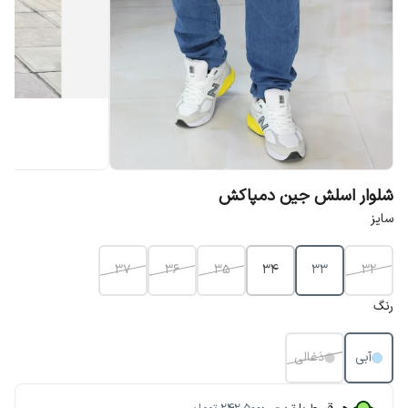
شلوار اسلش جین دمپاکش
سایز
37
36
35
34
33
32
رنگ
آبی
ذغالی