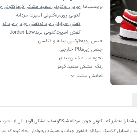
برچسب‌ها :
جردن لو
کتونی سفید مشکی قرمز
کتونی ج
کتونی روزمره
کتونی اسپرت مردانه
کفش خیابانی مردانه
کفش جردن مردانه
کفش اسپرت
کتونی ترند
Jordan Low
جنس رویه
:
ترکیبی بیاله و تنفسی
جنس زیره
:
PU خارجی
نحوه بسته شدن
:
بندی
رنگ
:
مشکی سفید قرمز
نحوه نگهداری
:
واکس بی رنگ و روغن کفش
نمایش بیشتر
شما را متمایز کند
،
کتونی جردن مردانه شیکاگو سفید مشکی قرمز
یکی از محبوب‌ت
ه از استایل کلاسیک شیکاگو، ظاهری جذاب و همیشه پرطرفدار ایجاد کرده که به‌راح