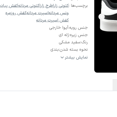
برچسب‌ها :
کتونی زارا
طرح زارا
کتونی مردانه
کفش پیاده
ونس مردانه
اسپرت مردانه
کفش روزمره
کفش اسپرت مردانه
جنس رویه
:
آیوا خارجی
جنس زیره
:
ژله ای
رنگ
:
سفید مشکی
نحوه بسته شدن
:
بندی
سایز
:
41 تا 44
نمایش بیشتر