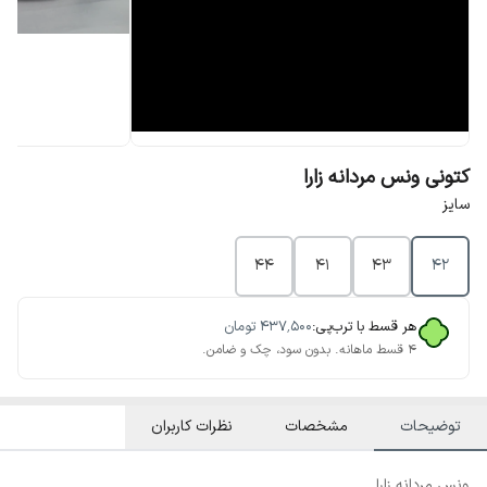
کتونی ونس مردانه زارا
سایز
44
41
43
42
هر قسط با ترب‌پی:
۴۳۷٬۵۰۰
تومان
۴ قسط ماهانه. بدون سود، چک و ضامن.
توضیحات
مشخصات
نظرات کاربران
ونس مردانه زارا