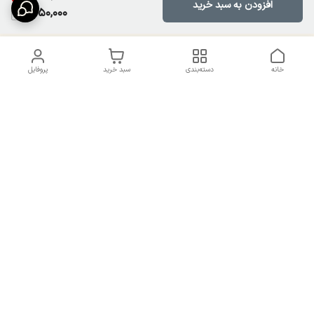
افزودن به سبد خرید
1,650,000
خانه
دسته‌بندی
سبد خرید
پروفایل
دسترسی سریع
تماس با ما
سیاست حریم خصوصی
درباره ما
شکایات
راهنمای سایزبندی بالا تنه و
قوانین و مقررات
پایین تنه