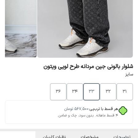
شلوار بالونی جین مردانه طرح لویی ویتون
سایز
36
34
33
32
31
هر قسط با ترب‌پی:
۵۶۷٬۵۰۰
تومان
۴ قسط ماهانه. بدون سود، چک و ضامن.
توضیحات
مشخصات
نظرات کاربران