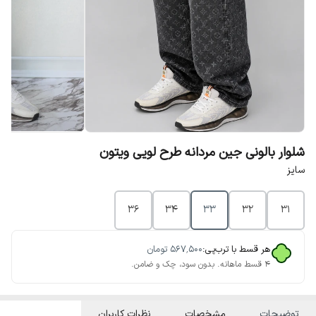
شلوار بالونی جین مردانه طرح لویی ویتون
سایز
36
34
33
32
31
هر قسط با ترب‌پی:
۵۶۷٬۵۰۰
تومان
۴ قسط ماهانه. بدون سود، چک و ضامن.
توضیحات
مشخصات
نظرات کاربران