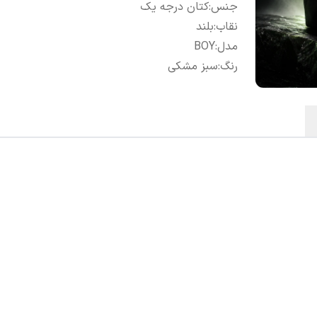
جنس
:
کتان درجه یک
نقاب
:
بلند
مدل
:
BOY
رنگ
:
سبز مشکی