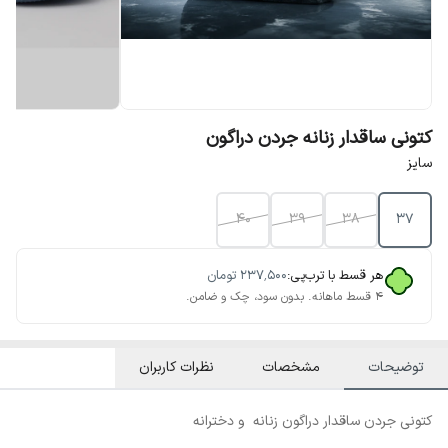
کتونی ساقدار زنانه جردن دراگون
سایز
40
39
38
37
هر قسط با ترب‌پی:
۲۳۷٬۵۰۰
تومان
۴ قسط ماهانه. بدون سود، چک و ضامن.
توضیحات
مشخصات
نظرات کاربران
کتونی جردن ساقدار دراگون زنانه و دخترانه