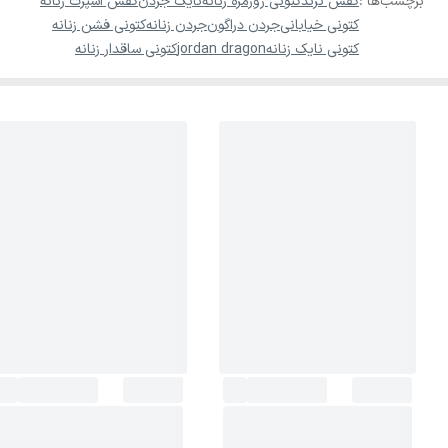
برچسب‌ها :
کفش ترند
کتونی روزمره زنانه
نایک جردن
کفش اسپرت زنانه
کتونی خیابانی
جردن دراگون
جردن زنانه
کتونی فشن زنانه
کتونی نایک زنانه
jordan dragon
کتونی ساقدار زنانه