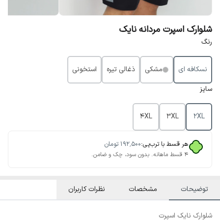
شلوارک اسپرت مردانه نایک
رنگ
نسکافه ای
مشکی
ذغالی تیره
استخونی
سایز
4XL
3XL
2XL
هر قسط با ترب‌پی:
۱۹۲٬۵۰۰
تومان
۴ قسط ماهانه. بدون سود، چک و ضامن.
توضیحات
مشخصات
نظرات کاربران
شلوارک نایک اسپرت