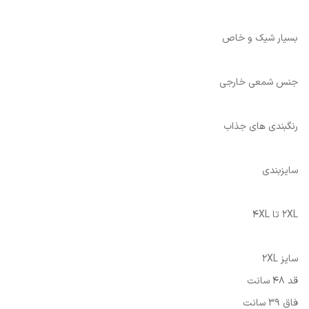
بسیار شیک و خاص
جنس شمعی خارجی
رنگبندی های جذاب
سایزبندی
2XL تا 4XL
سایز 2XL
قد 48 سانت
فاق 39 سانت