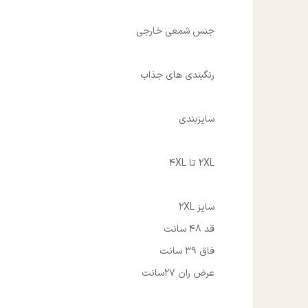
جنس شمعی خارجی
رنگبندی های جذاب
سایزبندی
2XL تا 4XL
سایز 2XL
قد 48 سانت
فاق 39 سانت
عرض ران 27سانت