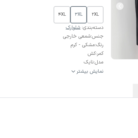
4XL
3XL
2XL
دسته‌بندی
:
شلوارک
جنس
:
شمعی خارجی
رنگ
:
مشکی - کرم
کمر
:
کش
مدل
:
نایک
نحوه
نمایش بیشتر
شست و
درجه سانتی گراد (آب سرد)
شو
: