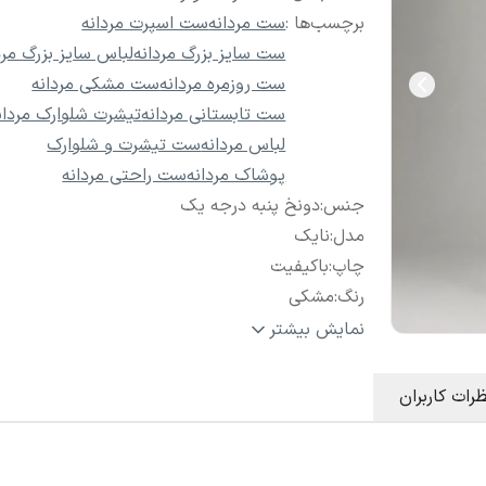
برچسب‌ها :
ست مردانه
ست اسپرت مردانه
ست سایز بزرگ مردانه
لباس سایز بزرگ مرد
ست روزمره مردانه
ست مشکی مردانه
ست تابستانی مردانه
تیشرت شلوارک مردان
لباس مردانه
ست تیشرت و شلوارک
پوشاک مردانه
ست راحتی مردانه
جنس
:
دونخ پنبه درجه یک
مدل
:
نایک
چاپ
:
باکیفیت
رنگ
:
مشکی
سایز
:
3XL تا 5XL
نمایش بیشتر
نحوه شست
دستی و ماشینی با مایع لباس در دمای 
و شو
:
30 درجه ( آب سرد)
ظرات کاربران