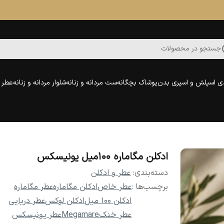
جستجو در محصولات
ی اسپلش و اسپری بدن
پوشاک بچگانه
ست مردانه و زنانه
شلوار مردانه و زنانه
عطر و
ادکلن مگاماره 100میل یونیسکس
دسته‌بندی
:
عطر و ادکلن
برچسب‌ها :
عطر خاص
ادکلن مگاماره
عطر مگاماره
ادکلن 100 میل
ادکلن لوکس
عطر دریایی
عطر خنک
Megamare
عطر یونیسکس