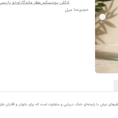
ادکلن یونیسکس
عطر ماندگار
اورتو پاریسی
حجم
:
100 میل