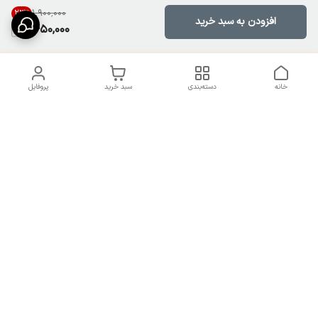
۱٬۹۰۰٬۰۰۰
23
%
افزودن به سبد خرید
1,450,000
خانه
دسته‌بندی
سبد خرید
پروفایل
دسترسی سریع
تماس با ما
سیاست حریم خصوصی
درباره ما
شکایات
راهنمای سایزبندی بالا تنه و
قوانین و مقررات
پایین تنه