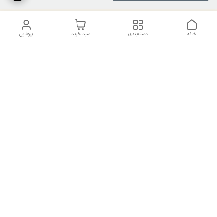
خانه
دسته‌بندی
سبد خرید
پروفایل
دسترسی سریع
تماس با ما
سیاست حریم خصوصی
درباره ما
شکایات
راهنمای سایزبندی بالا تنه و
قوانین و مقررات
پایین تنه
شماره تماس
02191092816 - 09385016160