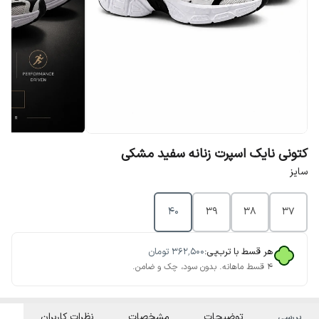
کتونی نایک اسپرت زنانه سفید مشکی
سایز
40
39
38
37
هر قسط با ترب‌پی:
۳۶۲٬۵۰۰
تومان
۴ قسط ماهانه. بدون سود، چک و ضامن.
بررسی
توضیحات
مشخصات
نظرات کاربران