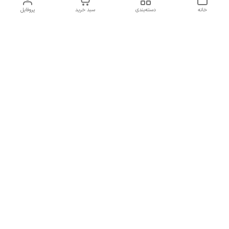
خانه
دسته‌بندی
سبد خرید
پروفایل
دسترسی سریع
تماس با ما
سیاست حریم خصوصی
درباره ما
شکایات
راهنمای سایزبندی بالا تنه و
قوانین و مقررات
پایین تنه
شماره تماس
02191092816 - 09385016160
آدرس ایمیل
ayja675@gmail.com