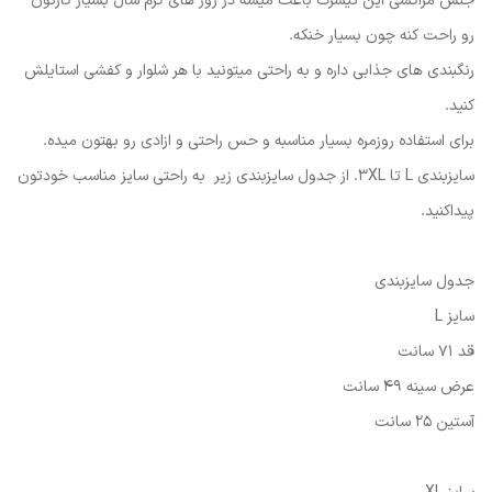
جنس مراکشی این تیشرت باعث میشه در روز های گرم سال بسیار کارتون
رو راحت کنه چون بسیار خنکه.
رنگبندی های جذابی داره و به راحتی میتونید با هر شلوار و کفشی استایلش
کنید.
برای استفاده روزمره بسیار مناسبه و حس راحتی و ازادی رو بهتون میده.
سایزبندی L تا 3XL. از جدول سایزبندی زیر به راحتی سایز مناسب خودتون
پیداکنید.
جدول سایزبندی
سایز L
قد 71 سانت
عرض سینه 49 سانت
آستین 25 سانت