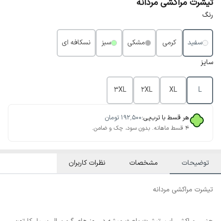
تیشرت مراکشی مردانه
رنگ
سفید
کرمی
مشکی
سبز
نسکافه ای
سایز
3XL
2XL
XL
L
هر قسط با ترب‌پی:
۱۹۲٬۵۰۰
تومان
۴ قسط ماهانه. بدون سود، چک و ضامن.
توضیحات
مشخصات
نظرات کاربران
تیشرت مراکشی مردانه