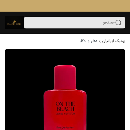
جستجو
بوتیک ایرانیان
عطر و ادکلن