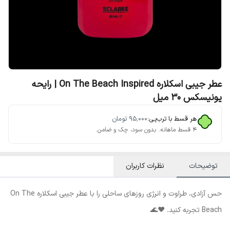
عطر جیبی اسکلاره On The Beach Inspired | رایحه
یونیسکس ۳۰ میل
هر قسط با ترب‌پی:
۹۵٬۰۰۰
تومان
۴ قسط ماهانه. بدون سود، چک و ضامن.
توضیحات
نظرات کاربران
حس آزادی، طراوت و انرژی روزهای ساحلی را با عطر جیبی اسکلاره On The
Beach تجربه کنید. ❤️🌊