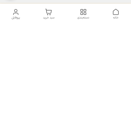
خانه
دسته‌بندی
سبد خرید
پروفایل
دسترسی سریع
تماس با ما
سیاست حریم خصوصی
درباره ما
شکایات
راهنمای سایزبندی بالا تنه و
قوانین و مقررات
پایین تنه
شماره تماس
02191092816 - 09385016160
آدرس ایمیل
ayja675@gmail.com