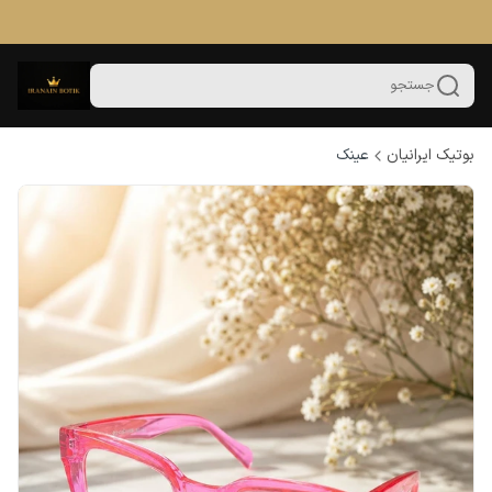
جستجو
بوتیک ایرانیان
عینک