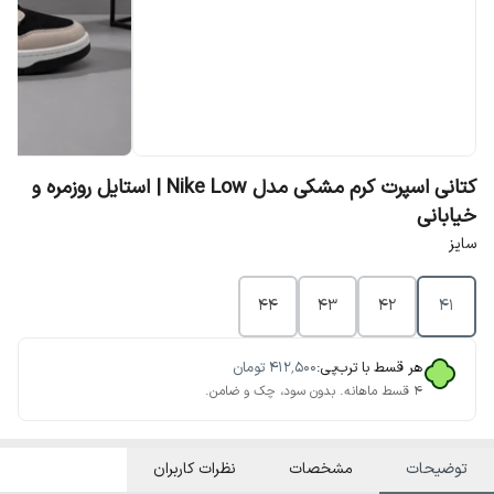
کتانی اسپرت کرم مشکی مدل Nike Low | استایل روزمره و
خیابانی
سایز
44
43
42
41
هر قسط با ترب‌پی:
۴۱۲٬۵۰۰
تومان
۴ قسط ماهانه. بدون سود، چک و ضامن.
توضیحات
مشخصات
نظرات کاربران