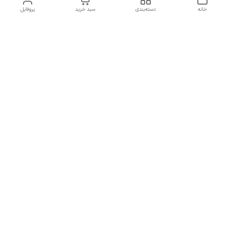
خانه
دسته‌بندی
سبد خرید
پروفایل
دسترسی سریع
تماس با ما
سیاست حریم خصوصی
درباره ما
شکایات
راهنمای سایزبندی بالا تنه و
قوانین و مقررات
پایین تنه
شماره تماس
02191092816 - 09385016160
آدرس ایمیل
ayja675@gmail.com