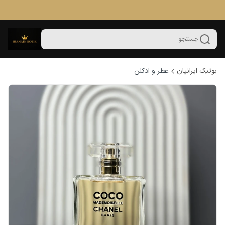
جستجو
بوتیک ایرانیان
عطر و ادکلن