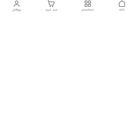
خانه
دسته‌بندی
سبد خرید
پروفایل
دسترسی سریع
تماس با ما
سیاست حریم خصوصی
درباره ما
شکایات
راهنمای سایزبندی بالا تنه و
قوانین و مقررات
پایین تنه
شماره تماس
02191092816 - 09385016160
آدرس ایمیل
ayja675@gmail.com