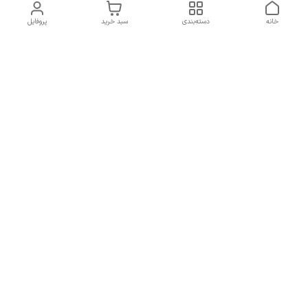
خانه
دسته‌بندی
سبد خرید
پروفایل
دسترسی سریع
تماس با ما
سیاست حریم خصوصی
درباره ما
شکایات
راهنمای سایزبندی بالا تنه و
قوانین و مقررات
پایین تنه
شماره تماس
02191092816 - 09385016160
آدرس ایمیل
ayja675@gmail.com