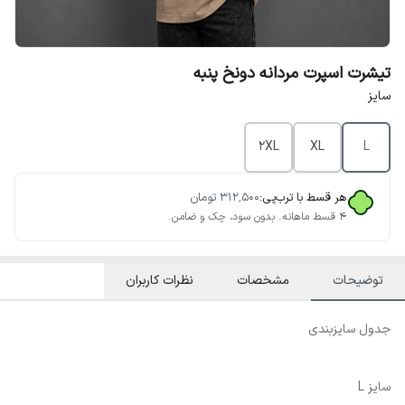
تیشرت اسپرت مردانه دونخ پنبه
سایز
2XL
XL
L
هر قسط با ترب‌پی:
۳۱۲٬۵۰۰
تومان
۴ قسط ماهانه. بدون سود، چک و ضامن.
توضیحات
مشخصات
نظرات کاربران
جدول سایزبندی
سایز L