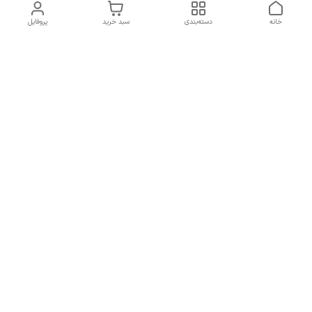
خانه
دسته‌بندی
سبد خرید
پروفایل
دسترسی سریع
تماس با ما
سیاست حریم خصوصی
درباره ما
شکایات
راهنمای سایزبندی بالا تنه و
قوانین و مقررات
پایین تنه
شماره تماس
02191092816 - 09385016160
آدرس ایمیل
ayja675@gmail.com