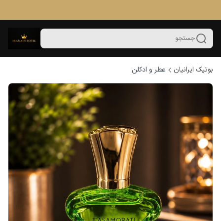
جستجو
بوتیک ایرانیان
عطر و ادکلن