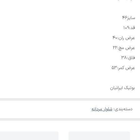
سایز۴۶
قد:۱۰۹
عرض ران:۴۰
عرض مچ:۲۲
فاق:۳۸
عرض کمر:۵۳
بوتیک ایرانیان
دسته‌بندی
:
شلوار مردانه