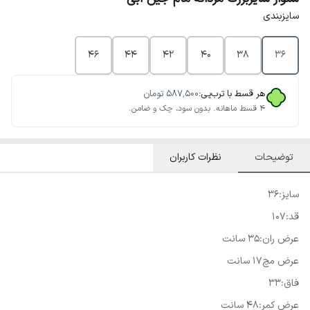
سایزبندی
46
44
42
40
38
36
هر قسط با ترب‌پی:
۵۸۷٬۵۰۰
تومان
۴ قسط ماهانه. بدون سود، چک و ضامن.
توضیحات
نظرات کاربران
سایز:۳۶
قد:۱۰۷
عرض ران:۳۵ سانت
عرض مچ۱۷ سانت
فاق:۳۳
عرض کمر:۴۸ سانت