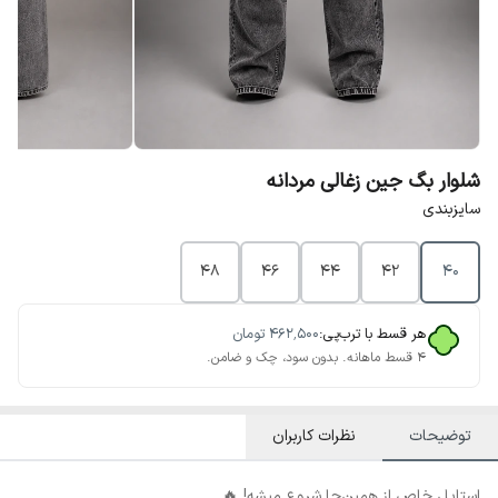
شلوار بگ جین زغالی مردانه
سایزبندی
48
46
44
42
40
هر قسط با ترب‌پی:
۴۶۲٬۵۰۰
تومان
۴ قسط ماهانه. بدون سود، چک و ضامن.
توضیحات
نظرات کاربران
استایل خاص از همین‌جا شروع میشه! 🔥