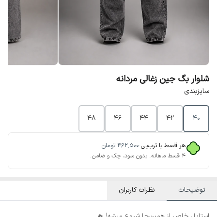
شلوار بگ جین زغالی مردانه
سایزبندی
48
46
44
42
40
هر قسط با ترب‌پی:
۴۶۲٬۵۰۰
تومان
۴ قسط ماهانه. بدون سود، چک و ضامن.
توضیحات
نظرات کاربران
استایل خاص از همین‌جا شروع میشه! 🔥