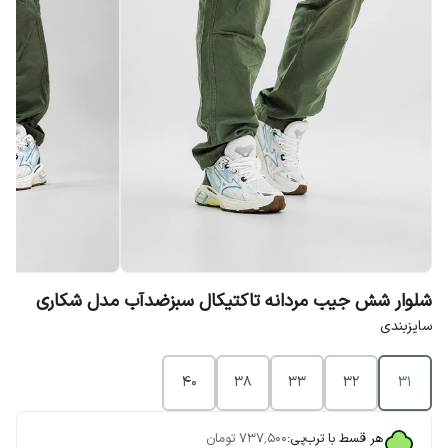
شلوار شش جیب مردانه تاکتیکال سبزضدآب مدل شکاری
سایزبندی
40
38
33
32
31
هر قسط با ترب‌پی:
۷۳۷٬۵۰۰
تومان