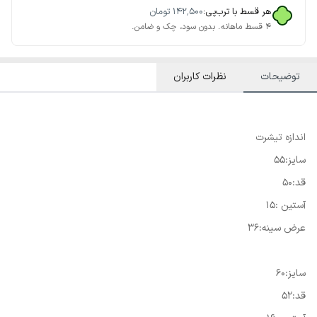
هر قسط با ترب‌پی:
۱۴۲٬۵۰۰
تومان
۴ قسط ماهانه. بدون سود، چک و ضامن.
توضیحات
نظرات کاربران
اندازه تیشرت
سایز:55
قد:50
آستین :15
عرض سینه:36
سایز:60
قد:52