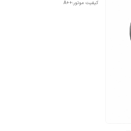
کیفیت موتور
:
++A