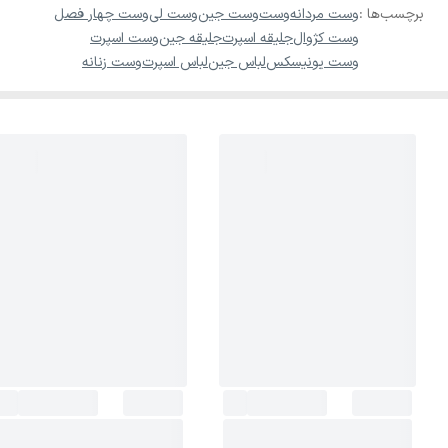
برچسب‌ها :
وست مردانه
وست
وست جین
وست لی
وست چهار فصل
وست کژوال
جلیقه اسپرت
جلیقه جین
وست اسپرت
وست یونیسکس
لباس جین
لباس اسپرت
وست زنانه