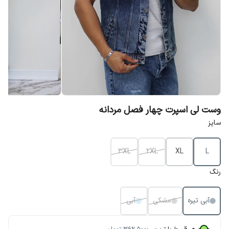
وست لی اسپرت چهار فصل مردانه
سایز
3XL
2XL
XL
L
رنگ
آبی تیره
مشکی
آبی