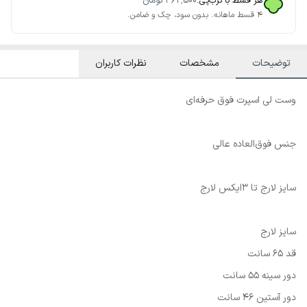
هر قسط با ترب‌پی:
۳۶۲٬۵۰۰
تومان
۴ قسط ماهانه. بدون سود، چک و ضامن.
توضیحات
مشخصات
نظرات کاربران
وست لی اسپرت فوق حرفه‌ای
جنس فوق‌العاده عالی
سایز لارج تا 3ایکس لارج
سایز لارج
قد 65 سانت
دور سینه 55 سانت
دور آستین 46 سانت