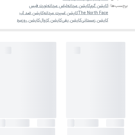
برچسب‌ها :
کاپشن گرم
کاپشن مردانه
لباس مردانه
نورث فیس
The North Face
کاپشن اسپرت مردانه
کاپشن ضد آب
کاپشن زمستانی
کاپشن پفی
کاپشن کژوال
کاپشن روزمره