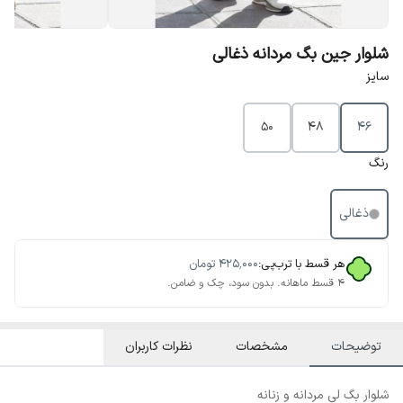
شلوار جین بگ مردانه ذغالی
سایز
50
48
46
رنگ
ذغالی
هر قسط با ترب‌پی:
۴۲۵٬۰۰۰
تومان
۴ قسط ماهانه. بدون سود، چک و ضامن.
توضیحات
مشخصات
نظرات کاربران
شلوار بگ لی مردانه و زنانه