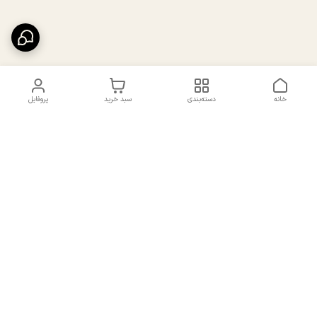
خانه
دسته‌بندی
سبد خرید
پروفایل
دسترسی سریع
تماس با ما
سیاست حریم خصوصی
درباره ما
شکایات
راهنمای سایزبندی بالا تنه و
قوانین و مقررات