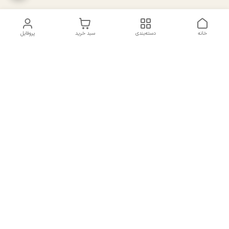
خانه
دسته‌بندی
سبد خرید
پروفایل
دسترسی سریع
تماس با ما
سیاست حریم خصوصی
درباره ما
شکایات
راهنمای سایزبندی بالا تنه و
قوانین و مقررات
پایین تنه
شماره تماس
02191092816 - 09385016160