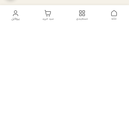
خانه
دسته‌بندی
سبد خرید
پروفایل
دسترسی سریع
تماس با ما
سیاست حریم خصوصی
درباره ما
شکایات
راهنمای سایزبندی بالا تنه و
قوانین و مقررات
پایین تنه
شماره تماس
02191092816 - 09385016160